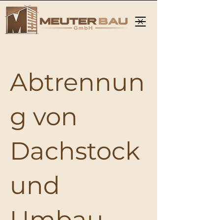
Abtrennun
g von
Dachstock
und
Umbau